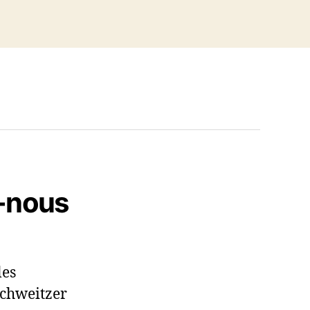
-nous
les
chweitzer