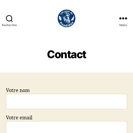
Recherche
Menu
Les
amis
de
Poséidon
Contact
Votre nom
Votre email