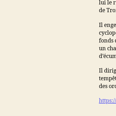
lui le
de Tro
Il eng
cyclop
fonds d
un cha
d’écum
Il diri
tempêt
des or
https: