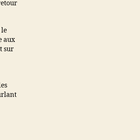
retour
 le
e aux
t sur
les
urlant