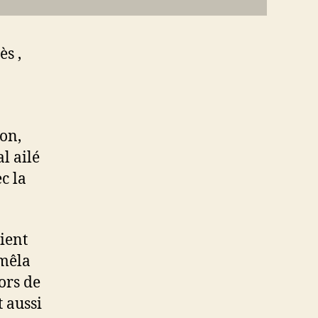
ès ,
on,
l ailé
c la
aient
 mêla
lors de
t aussi