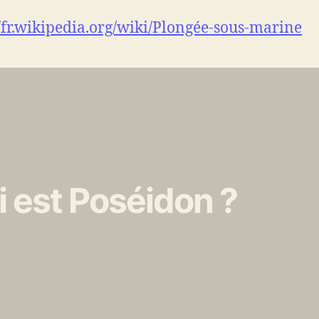
//fr.wikipedia.org/wiki/Plongée-sous-marine
i est Poséidon ?