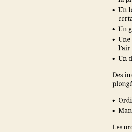
Un l
certa
Un g
Une 
l’ai
Un d
Des in
plongé
Ordi
Mano
Les or