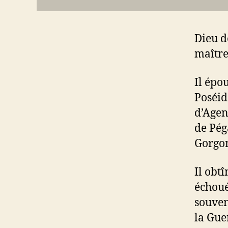
Dieu d
maître
Il épo
Poséid
d’Agen
de Pég
Gorgo
Il obt
échoué
souvent
la Guer