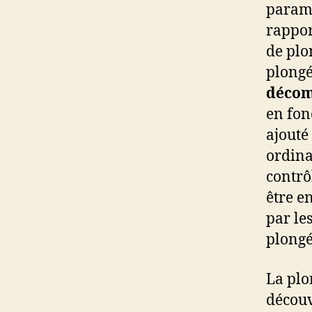
paramè
rappor
de plo
plongé
décom
en fon
ajouté
ordina
contrô
être e
par le
plongé
La plo
découv