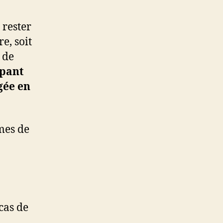
 rester
e, soit
 de
ipant
gée en
mes de
cas de