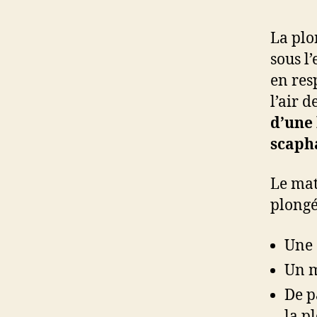
La plo
sous l’
en res
l’air 
d’une 
scaph
Le mat
plongé
Une 
Un 
De p
la p