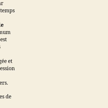
ar
(temps
de
imum
est
s
ée et
ression
ers.
es de