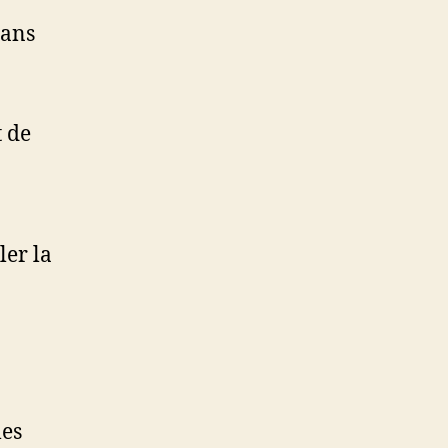
dans
 de
ler la
les